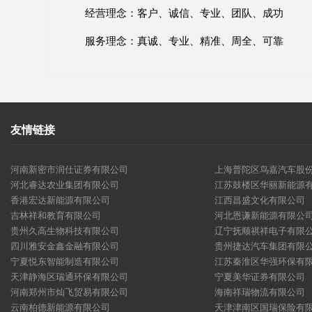
经营理念：客户、诚信、专业、团队、成功
服务理念：真诚、专业、精准、周全、可靠
友情链接
河南新密市润仕证券有限公司
上海普陀区鸟嘉汽车股
河北睿达农业集团有限公司
江苏鼓楼区华丽新能源
香港宏达新能源有限公司
江西昌盛文化有限公司
吉林祥和教育有限公司
河北恩谦新能源有限公
贵州久高生物科技有限公司
辽宁抚顺祺祥电子有限
四川雅安金鑫金融有限公司
贵州捷达汽车集团有限
宁夏悦东智能制造有限公司
江苏秦淮区华强环保有
天津静海区瑞通环保有限公司
宁夏美华证券有限公司
河南郑州市灿飞贸易有限公司
海南祥瑞物流有限公司
云南柏德新能源有限公司
天津津南区国瑞保险有